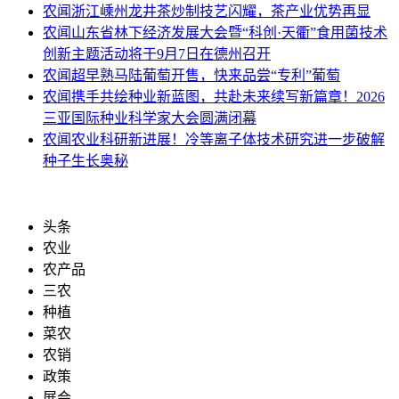
农闻
浙江嵊州龙井茶炒制技艺闪耀，茶产业优势再显
农闻
山东省林下经济发展大会暨“科创·天衢”食用菌技术
创新主题活动将于9月7日在德州召开
农闻
超早熟马陆葡萄开售，快来品尝“专利”葡萄
农闻
携手共绘种业新蓝图，共赴未来续写新篇章！2026
三亚国际种业科学家大会圆满闭幕
农闻
农业科研新进展！冷等离子体技术研究进一步破解
种子生长奥秘
头条
农业
农产品
三农
种植
菜农
农销
政策
展会