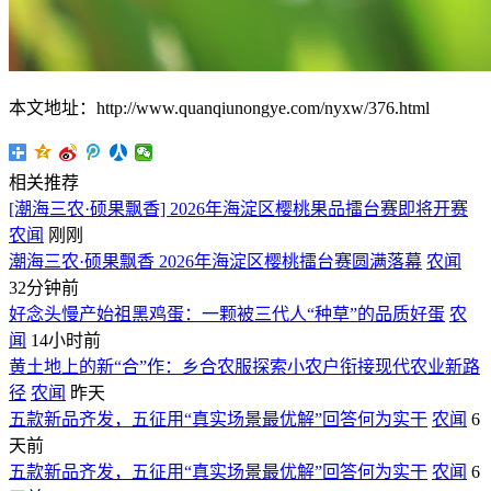
本文地址：http://www.quanqiunongye.com/nyxw/376.html
相关推荐
[潮海三农·硕果飘香] 2026年海淀区樱桃果品擂台赛即将开赛
农闻
刚刚
潮海三农·硕果飘香 2026年海淀区樱桃擂台赛圆满落幕
农闻
32分钟前
好念头慢产始祖黑鸡蛋：一颗被三代人“种草”的品质好蛋
农
闻
14小时前
黄土地上的新“合”作：乡合农服探索小农户衔接现代农业新路
径
农闻
昨天
五款新品齐发，五征用“真实场景最优解”回答何为实干
农闻
6
天前
五款新品齐发，五征用“真实场景最优解”回答何为实干
农闻
6