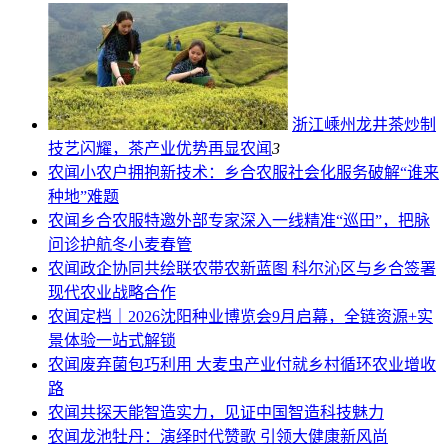
浙江嵊州龙井茶炒制
技艺闪耀，茶产业优势再显
农闻
3
农闻
小农户拥抱新技术：乡合农服社会化服务破解“谁来
种地”难题
农闻
乡合农服特邀外部专家深入一线精准“巡田”，把脉
问诊护航冬小麦春管
农闻
政企协同共绘联农带农新蓝图 科尔沁区与乡合签署
现代农业战略合作
农闻
定档｜2026沈阳种业博览会9月启幕，全链资源+实
景体验一站式解锁
农闻
废弃菌包巧利用 大麦虫产业付就乡村循环农业增收
路
农闻
共探天能智造实力，见证中国智造科技魅力
农闻
龙池牡丹：演绎时代赞歌 引领大健康新风尚