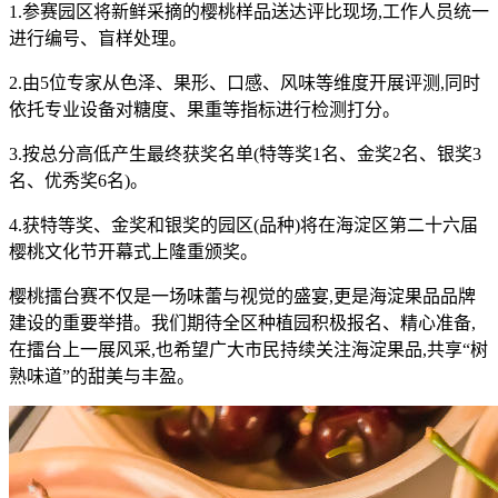
1.参赛园区将新鲜采摘的樱桃样品送达评比现场,工作人员统一
进行编号、盲样处理。
2.由5位专家从色泽、果形、口感、风味等维度开展评测,同时
依托专业设备对糖度、果重等指标进行检测打分。
3.按总分高低产生最终获奖名单(特等奖1名、金奖2名、银奖3
名、优秀奖6名)。
4.获特等奖、金奖和银奖的园区(品种)将在海淀区第二十六届
樱桃文化节开幕式上隆重颁奖。
樱桃擂台赛不仅是一场味蕾与视觉的盛宴,更是海淀果品品牌
建设的重要举措。我们期待全区种植园积极报名、精心准备,
在擂台上一展风采,也希望广大市民持续关注海淀果品,共享“树
熟味道”的甜美与丰盈。