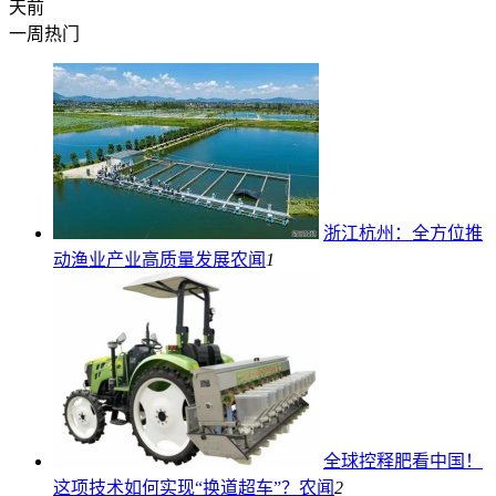
天前
一周热门
浙江杭州：全方位推
动渔业产业高质量发展
农闻
1
全球控释肥看中国！
这项技术如何实现“换道超车”？
农闻
2