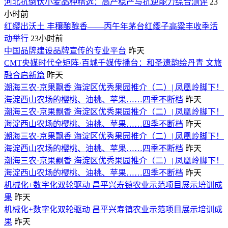
​河北抗倒伏小麦品种精选：高产稳产与抗逆能力综合测评
23
小时前
红缨出沃土 丰穰酿醇香——丙午年茅台红缨子高粱丰收季活
动举行
23小时前
中国品牌建设品牌宣传的专业平台
昨天
CMT央媒时代全矩阵·百城千媒传播台：和圣遗韵绘丹青 文旅
融合启新篇
昨天
潮海三农·京果飘香 海淀区优秀果园推介（二）| 凤凰岭脚下！
海淀西山农场的樱桃、油桃、苹果……四季不断档
昨天
潮海三农·京果飘香 海淀区优秀果园推介（二）| 凤凰岭脚下！
海淀西山农场的樱桃、油桃、苹果……四季不断档
昨天
潮海三农·京果飘香 海淀区优秀果园推介（二）| 凤凰岭脚下！
海淀西山农场的樱桃、油桃、苹果……四季不断档
昨天
潮海三农·京果飘香 海淀区优秀果园推介（二）| 凤凰岭脚下！
海淀西山农场的樱桃、油桃、苹果……四季不断档
昨天
机械化+数字化双轮驱动 昌平兴寿镇农业示范项目展示培训成
果
昨天
机械化+数字化双轮驱动 昌平兴寿镇农业示范项目展示培训成
果
昨天