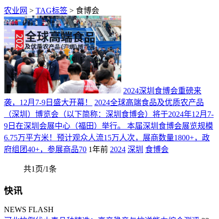
农业网
>
TAG标签
> 食博会
2024深圳食博会重磅来
袭，12月7-9日盛大开幕！
2024全球高端食品及优质农产品
（深圳）博览会（以下简称：深圳食博会）将于2024年12月7-
9日在深圳会展中心（福田）举行。 本届深圳食博会展览规模
6.75万平方米！预计观众人流15万人次，展商数量1800+，政
府组团40+，参展商品70
1年前
2024
深圳
食博会
共1页/1条
快讯
NEWS FLASH