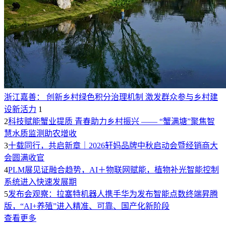
浙江嘉善： 创新乡村绿色积分治理机制 激发群众参与乡村建
设新活力
1
2
科技赋能蟹业提质 青春助力乡村振兴 —— “蟹满塘”聚焦智
慧水质监测助农增收
3
十载同行，共启新章｜2026轩妈品牌中秋启动会暨经销商大
会圆满收官
4
PLM展见证融合趋势，AI＋物联网赋能，植物补光智能控制
系统进入快速发展期
5
发布会观察：拉塞特机器人携手华为发布智能点数终端昇腾
版，“AI+养殖”进入精准、可靠、国产化新阶段
查看更多