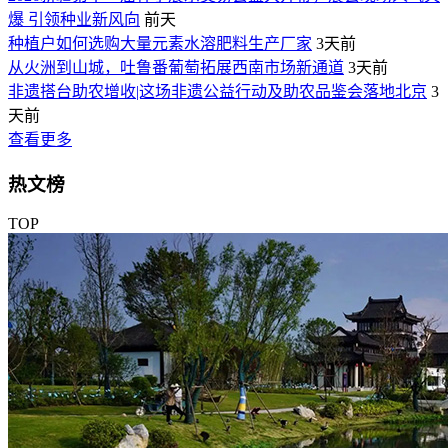
爆 引领种业新风向
前天
种植户如何选购大量元素水溶肥料生产厂家
3天前
从火洲到山城，吐鲁番葡萄拓展西南市场新通道
3天前
非遗搭台助农增收|这场非遗公益行动及助农品鉴会落地北京
3
天前
查看更多
热文榜
TOP