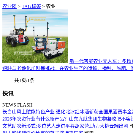
农业网
>
TAG标签
> 农业
新一代智能农业无人车：多场
短缺与老龄化加剧等挑战。在农业生产的运输、播种、施肥、
共1页/1条
快讯
NEWS FLASH
长白山风土赋能特色产业 通化北冰红冰酒斩获全国果酒赛事金
2026年农资行业有什么新产品？山东九肽集团生物凝胶肥不容
文艺助农新形式:多位艺人走进平谷胡家营,助力大桃云端出圈