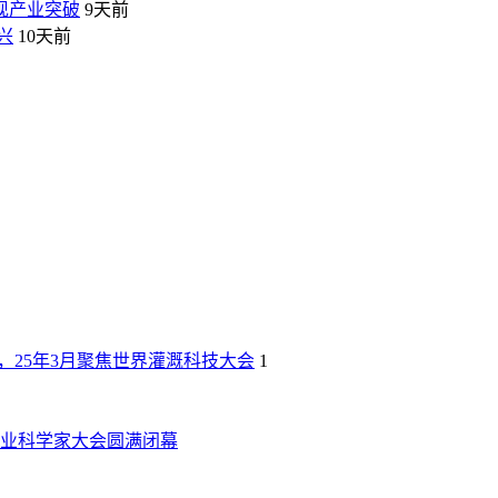
现产业突破
9天前
兴
10天前
，25年3月聚焦世界灌溉科技大会
1
种业科学家大会圆满闭幕