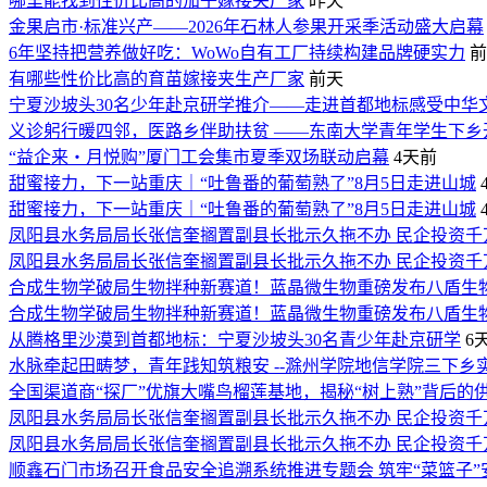
哪里能找到性价比高的茄子嫁接夹厂家
昨天
金果启市·标准兴产——2026年石林人参果开采季活动盛大启幕
6年坚持把营养做好吃：WoWo自有工厂持续构建品牌硬实力
前
有哪些性价比高的育苗嫁接夹生产厂家
前天
宁夏沙坡头30名少年赴京研学推介——走进首都地标感受中华
义诊躬行暖四邻，医路乡伴助扶贫 ——东南大学青年学生下乡
“益企来・月悦购”厦门工会集市夏季双场联动启幕
4天前
甜蜜接力，下一站重庆｜“吐鲁番的葡萄熟了”8月5日走进山城
甜蜜接力，下一站重庆｜“吐鲁番的葡萄熟了”8月5日走进山城
凤阳县水务局局长张信奎搁置副县长批示久拖不办 民企投资千
凤阳县水务局局长张信奎搁置副县长批示久拖不办 民企投资千
合成生物学破局生物拌种新赛道！蓝晶微生物重磅发布八盾生
合成生物学破局生物拌种新赛道！蓝晶微生物重磅发布八盾生
从腾格里沙漠到首都地标：宁夏沙坡头30名青少年赴京研学
6
水脉牵起田畴梦，青年践知筑粮安 --滁州学院地信学院三下
全国渠道商“探厂”优旗大嘴鸟榴莲基地，揭秘“树上熟”背后的
凤阳县水务局局长张信奎搁置副县长批示久拖不办 民企投资千
凤阳县水务局局长张信奎搁置副县长批示久拖不办 民企投资千
顺鑫石门市场召开食品安全追溯系统推进专题会 筑牢“菜篮子”