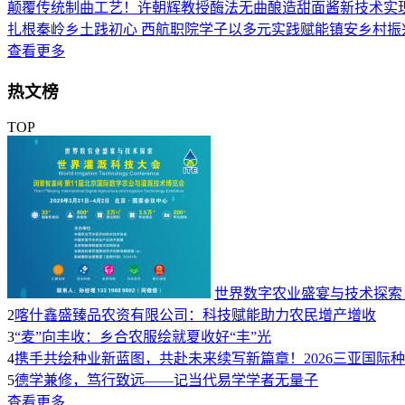
颠覆传统制曲工艺！许朝辉教授酶法无曲酿造甜面酱新技术实
扎根秦岭乡土践初心 西航职院学子以多元实践赋能镇安乡村振
查看更多
热文榜
TOP
世界数字农业盛宴与技术探索
2
喀什鑫盛臻品农资有限公司：科技赋能助力农民增产增收
3
“麦”向丰收：乡合农服绘就夏收好“丰”光
4
携手共绘种业新蓝图，共赴未来续写新篇章！2026三亚国际
5
德学兼修，笃行致远——记当代易学学者无量子
查看更多