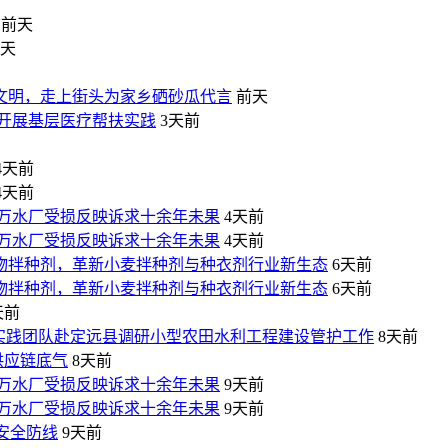
前天
天
文明，走上街头为家乡硒砂瓜代言
前天
开展基层医疗帮扶实践
3天前
4天前
4天前
万水厂受损反映诉求十余年未果
4天前
万水厂受损反映诉求十余年未果
4天前
物拌种剂，革新小麦拌种剂与种衣剂行业新生态
6天前
物拌种剂，革新小麦拌种剂与种衣剂行业新生态
6天前
天前
乡实践团队赴定远县调研小型农田水利工程建设管护工作
8天前
供应链底气
8天前
万水厂受损反映诉求十余年未果
9天前
万水厂受损反映诉求十余年未果
9天前
安全防线
9天前