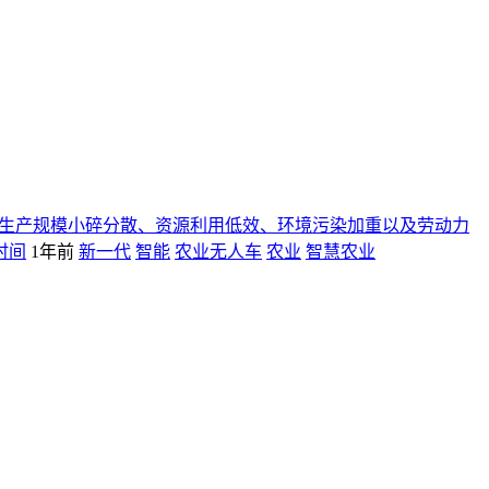
生产规模小碎分散、资源利用低效、环境污染加重以及劳动力
时间
1年前
新一代
智能
农业无人车
农业
智慧农业