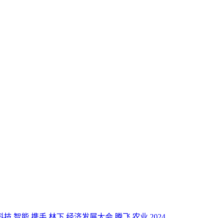
科技
智能
携手
林下
经济发展大会
腾飞
农业
2024