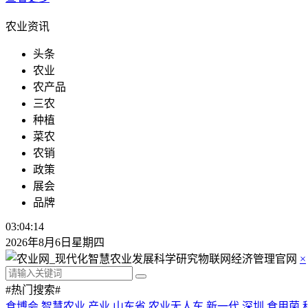
农业资讯
头条
农业
农产品
三农
种植
菜农
农销
政策
展会
品牌
03:04:15
2026年8月6日星期四
×
#热门搜索#
食博会
智慧农业
产业
山东省
农业无人车
新一代
深圳
食用菌