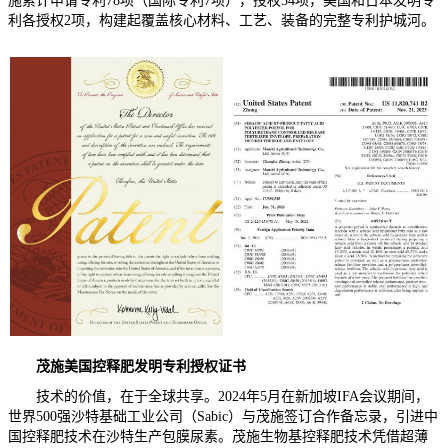
施累计申请专利78项（国际专利7项），授权54项，美国和日本发明专
利各授权2项，构建起覆盖核心材料、工艺、装备的完整专利护城河。
茂施美国控释肥发明专利授权证书
技术的价值，在于全球共享。2024年5月在新加坡IFA会议期间，
世界500强沙特基础工业公司（Sabic）与茂施签订合作备忘录，引进中
国控释肥技术在沙特生产包膜尿素。茂施生物基控释肥技术凭借超薄