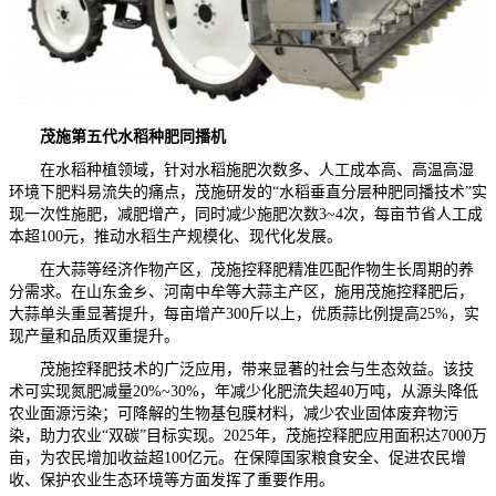
茂施第五代水稻种肥同播机
在水稻种植领域，针对水稻施肥次数多、人工成本高、高温高湿
环境下肥料易流失的痛点，茂施研发的“水稻垂直分层种肥同播技术”实
现一次性施肥，减肥增产，同时减少施肥次数3~4次，每亩节省人工成
本超100元，推动水稻生产规模化、现代化发展。
在大蒜等经济作物产区，茂施控释肥精准匹配作物生长周期的养
分需求。在山东金乡、河南中牟等大蒜主产区，施用茂施控释肥后，
大蒜单头重显著提升，每亩增产300斤以上，优质蒜比例提高25%，实
现产量和品质双重提升。
茂施控释肥技术的广泛应用，带来显著的社会与生态效益。该技
术可实现氮肥减量20%~30%，年减少化肥流失超40万吨，从源头降低
农业面源污染；可降解的生物基包膜材料，减少农业固体废弃物污
染，助力农业“双碳”目标实现。2025年，茂施控释肥应用面积达7000万
亩，为农民增加收益超100亿元。在保障国家粮食安全、促进农民增
收、保护农业生态环境等方面发挥了重要作用。