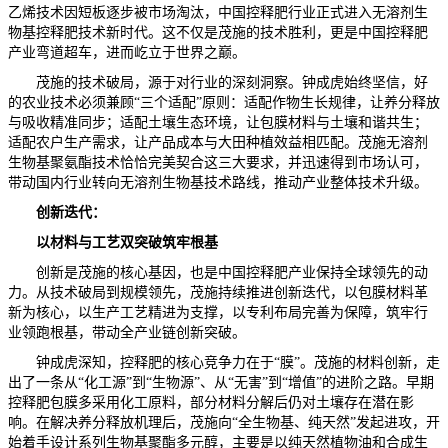
乙烯技术因短板逐步被市场淘汰，中国控释肥行业正式进入无溶剂生
物基控释肥技术新时代。这不仅是茂施的技术胜利，更是中国控释肥
产业弯道超车，进而屹立于世界之巅。
茂施的技术破局，源于对行业的深刻洞察。钟成虎始终坚信，好
的农业技术必须兼顾“三个适配”原则：适配作物生长规律，让养分释放
与吸收精准同步；适配土壤生态环境，让包膜材料与土壤和谐共生；
适配农户生产需求，让产品成本与大田种植效益相匹配。茂施无溶剂
生物基聚氨酯技术恰恰完美契合这三大要求，并迅速得到市场认可，
带动国内行业转向无溶剂生物基技术路线，推动产业整体技术升级。
创新迭代：
以材料与工艺双突破筑牢根基
创新是茂施的核心基因，也是中国控释肥产业保持全球领先的动
力。从技术破局到规模领先，茂施持续推进创新迭代，以包膜材料革
新为核心，以生产工艺精进为支撑，以专利布局完善为保障，筑牢行
业领跑根基，带动全产业链创新突破。
钟成虎深知，控释肥的核心竞争力在于“膜”。茂施的材料创新，走
出了一条从“化工源”到“生物源”、从“无害”到“增值”的进阶之路。早期
控释肥包膜多采用化工原料，部分材料分解后仍对土壤存在潜在影
响。在解决养分释放机理后，茂施向“全生物基、纯天然”发起进攻，开
始着手设计系列生物基聚酯多元醇，主要是以纯天然植物油和合成生