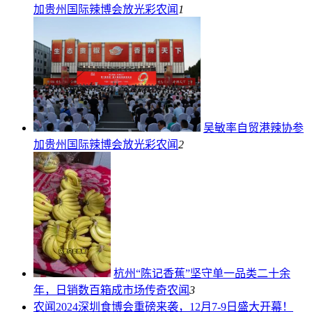
加贵州国际辣博会放光彩
农闻
1
吴敏率自贸港辣协参
加贵州国际辣博会放光彩
农闻
2
杭州“陈记香蕉”坚守单一品类二十余
年，日销数百箱成市场传奇
农闻
3
农闻
2024深圳食博会重磅来袭，12月7-9日盛大开幕！