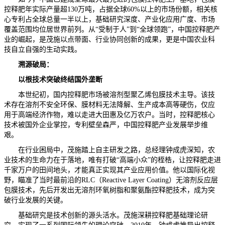
控释肥年实际产量超130万吨，占据全球60%以上的市场份额，相关核
心专利占全球总量一半以上，基础研究深度、产业化应用广度、市场
覆盖范围均位居世界前列。从“受制于人”到“全球领跑”，中国控释肥产
业的崛起，是茂施以点带面、行业协同创新的成果，更是中国农业科
技自立自强的生动实践。
溯源破局：
以根技术突破终结国外垄断
本世纪初，国内控释肥市场被溶剂型聚乙烯包膜技术主导。该技
术存在溶剂不安全环保、膜材料无法降解、生产成本高等硬伤，仅应
用于高端经济作物，难以走进大田惠及亿万农户。当时，控释肥核心
技术被国外企业掌控，专利壁垒森严，中国控释肥产业发展举步维
艰。
在行业困局中，茂施踏上自主研发之路，总经理钟成虎深知，农
业技术的生命力在于落地，唯有打破“高端小众”的桎梏，让控释肥走进
千家万户的田间地头，才能真正实现其产业应用价值。他以国际化视
野，瞄准了当时最前沿的RLC（Reactive Layer Coating）无溶剂反应层
包膜技术，先后开发出无溶剂环氧树脂和聚氨酯控释肥技术，成为突
破行业发展的关键。
基础研究是技术创新的源头活水。茂施深耕控释肥基础理论研