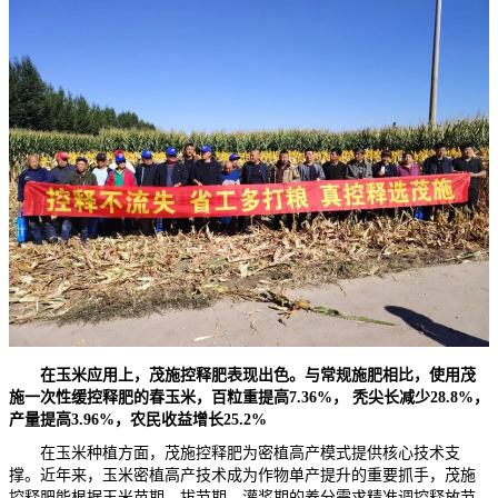
在玉米应用上，茂施控释肥表现出色。与常规施肥相比，使用茂
施一次性缓控释肥的春玉米，百粒重提高7.36%， 秃尖长减少28.8%，
产量提高3.96%，农民收益增长25.2%
在玉米种植方面，茂施控释肥为密植高产模式提供核心技术支
撑。近年来，玉米密植高产技术成为作物单产提升的重要抓手，茂施
控释肥能根据玉米苗期、拔节期、灌浆期的养分需求精准调控释放节