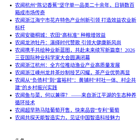
农闻
杭州“陈记香蕉”坚守单一品类二十余年，日销数百
箱成市场传奇
农闻
浙江海宁市花卉特色产业创新引领 打造效益农业新
标杆
农闻
安徽桐城：农田“高标准” 种粮增效益
农闻
龙池牡丹：演绎时代赞歌 引领大健康新风尚
农闻
携手共绘种业新蓝图，共赴未来续写新篇章！2026
三亚国际种业科学家大会圆满闭幕
农闻
浙江杭州：全方位推动渔业产业高质量发展
农闻
浙江嵊州龙井茶炒制技艺闪耀，茶产业优势再显
农闻
从“负债村”到“富裕村”：黄铺村“村社一体、村企共
建”的乡村振兴实践
农闻
鱼与菜，何以兼得？ ——来自浙江平湖的生态种养
循环技术
农闻
超早熟马陆葡萄开售，快来品尝“专利”葡萄
农闻
共探天能智造实力，见证中国智造科技魅力