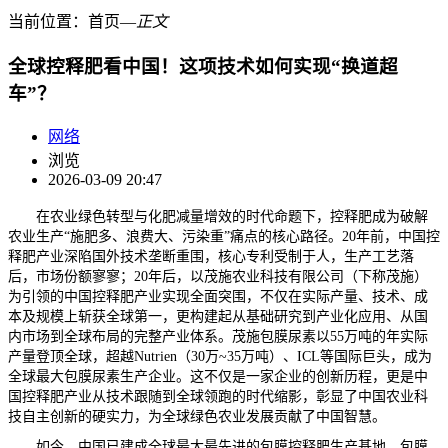
当前位置：
首页
―
正文
全球控释肥看中国！这项技术如何实现“换道超
车”？
网络
浏览
2026-03-09 20:47
在农业绿色转型与化肥减量增效的时代命题下，控释肥成为破解
农业生产“施肥多、浪费大、污染重”痛点的核心路径。20年前，中国控
释肥产业深陷国外技术垄断重围，核心专利受制于人，生产工艺落
后，市场份额寥寥；20年后，以茂施农业科技有限公司（下称茂施）
为引领的中国控释肥产业实现全面突围，不仅在实际产量、技术、成
本及规模上斩获全球第一，更构建起从基础研究到产业化应用、从国
内市场到全球布局的完整产业体系。茂施包膜尿素以55万吨的年实际
产量登顶全球，超越Nutrien（30万~35万吨）、ICL等国际巨头，成为
全球最大包膜尿素生产企业。这不仅是一家企业的创新历程，更是中
国控释肥产业从技术跟随到全球领跑的时代缩影，彰显了中国农业科
技自主创新的硬实力，为全球绿色农业发展贡献了中国智慧。
如今，中国已建成全球最大最先进的包膜控释肥生产基地，包膜