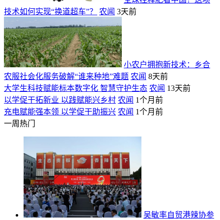
技术如何实现“换道超车”？
农闻
3天前
小农户拥抱新技术：乡合
农服社会化服务破解“谁来种地”难题
农闻
8天前
大学生科技赋能标本数字化 智慧守护生态
农闻
13天前
以学促干拓新业 以践赋能兴乡村
农闻
1个月前
充电赋能强本领 以学促干助振兴
农闻
1个月前
一周热门
吴敏率自贸港辣协参