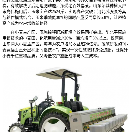
奏，有效解决了后期追肥难题，深受老百姓喜爱。山东邹城种植大户
宋光伟施用后，玉米亩产达2524斤，实现高产突破；河北武强县将其
与轮作模式结合，玉米季减氮30%的同时产量反而增长5.8%，让密植
高产成为农户增收新路径。
在小麦主产区，茂施控释肥减肥增产效果同样突出。华北平原施
用该技术的小麦田，化肥用量减少20%，亩均增产5%以上。仅河南、
山东两大小麦主产区，每年为农户增加收益超20亿元。茂施研发的“小
麦宽幅垂直分层种肥同播技术”，实现一次性施肥终身免追肥，既提升
小麦千粒重和品质，又降低农户施肥成本与人工成本。