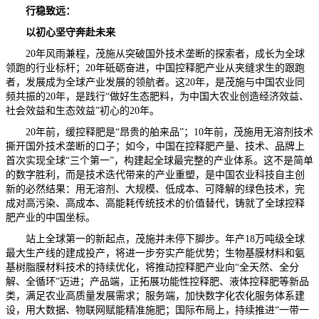
行稳致远：
以初心坚守奔赴未来
20年风雨兼程，茂施从突破国外技术垄断的探索者，成长为全球
领跑的行业标杆；20年砥砺奋进，中国控释肥产业从夹缝求生的跟跑
者，发展成为全球产业发展的领航者。这20年，是茂施与中国农业同
频共振的20年，是践行“做好生态肥料，为中国大农业创造经济效益、
社会效益和生态效益”初心的20年。
20年前，缓控释肥是“昂贵的舶来品”；10年前，茂施用无溶剂技术
撕开国外技术垄断的口子；如今，中国在控释肥产量、技术、品牌上
首次实现全球“三个第一”，构建起全球最完整的产业体系。这不是简单
的数字胜利，而是技术迭代带来的产业重塑，是中国农业科技自主创
新的必然结果：用无溶剂、大规模、低成本、可降解的绿色技术，完
成对高污染、高成本、高能耗传统技术的价值替代，铸就了全球控释
肥产业的中国坐标。
站上全球第一的新起点，茂施并未停下脚步。年产18万吨级全球
最大生产线的建成投产，将进一步夯实产能优势；生物基膜材料和氨
基树脂膜材料技术的持续优化，将推动控释肥产业向“全天然、全分
解、全循环”迈进；产品端，正拓展功能性控释肥、液体控释肥等新品
类，满足农业高质量发展需求；服务端，加快数字化农化服务体系建
设，用大数据、物联网赋能精准施肥；国际布局上，持续推进“一带一