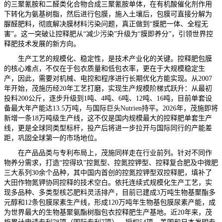
的三聚氰胺和二醛类化合物合成三聚氰胺单体，在有机酸催化剂作用
下转化为氨基树脂，然后进行包膜，施入土壤后，包膜可直接分解为
脲醛肥料，彻底解决膜材料污染问题，真正做到“膜肥一体、全程无
害”。这一突破让控释肥从“减少污染”升级为“膜即养分”，引领世界控
释肥技术发展的新方向。
生产工艺的规模化、稳定性，是技术产业化的关键。控释肥包膜
的核心难点，不仅在于包衣质量和低包衣率，更在于大规模稳定生
产，因此，需要对机械、电控和程序进行长期优化方能实现。从2007
年开始，茂施历经20年工艺打磨，实现生产规模阶梯式跃升：从最初
投料200公斤，逐步升级到1吨、4吨、6吨、12吨、16吨，目前单套设
备最大年产能达13.5万吨，与国际巨头Nutrien持平。2026年，茂施即将
新增一条18万吨级生产线，这不仅是国内规模最大的控释肥单套生产
线，更是全球同类型标杆，投产后将进一步拉开与国际同行的产能差
距，巩固全球第一的市场地位。
在产品品类与专利布局上，茂施同样走在行业前列。针对不同作
物养分需求，打造“控得玖”控氮型、控氮控钾型、控释复合肥及中微肥
三大系列30余个品种，其中国内首创的控氮控钾型双控释肥，填补了
大田作物氮钾协同控释的技术空白。依托连续式规模化生产工艺，实
现多品种、多类型核芯肥料灵活排产，目前已建成3万吨生物基聚酯多
元醇和12条包膜尿素生产线，形成120万吨年生物基包膜尿素产能，成
为世界最大的生物基聚氨酯树脂包衣控释肥生产基地。近20年来，茂