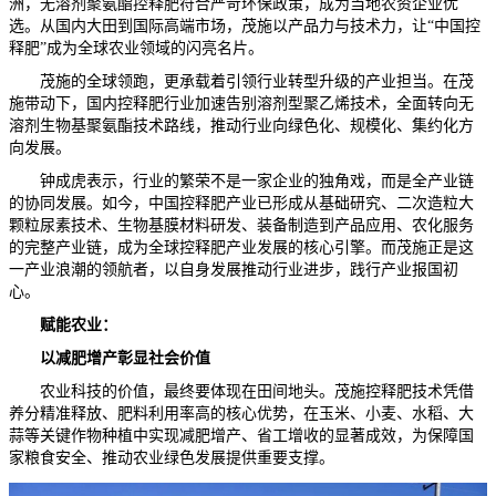
洲，无溶剂聚氨酯控释肥符合严苛环保政策，成为当地农资企业优
选。从国内大田到国际高端市场，茂施以产品力与技术力，让“中国控
释肥”成为全球农业领域的闪亮名片。
茂施的全球领跑，更承载着引领行业转型升级的产业担当。在茂
施带动下，国内控释肥行业加速告别溶剂型聚乙烯技术，全面转向无
溶剂生物基聚氨酯技术路线，推动行业向绿色化、规模化、集约化方
向发展。
钟成虎表示，行业的繁荣不是一家企业的独角戏，而是全产业链
的协同发展。
如今，中国控释肥产业已形成从基础研究、二次造粒大
颗粒尿素技术、生物基膜材料研发、装备制造到产品应用、农化服务
的完整产业链，成为全球控释肥产业发展的核心引擎。而茂施正是这
一产业浪潮的领航者，以自身发展推动行业进步，践行产业报国初
心。
赋能农业：
以减肥增产彰显社会价值
农业科技的价值，最终要体现在田间地头。茂施控释肥技术凭借
养分精准释放、肥料利用率高的核心优势，在玉米、小麦、水稻、大
蒜等关键作物种植中实现减肥增产、省工增收的显著成效，为保障国
家粮食安全、推动农业绿色发展提供重要支撑。