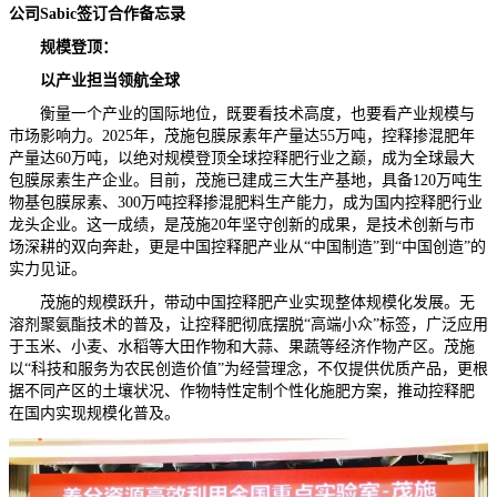
公司Sabic签订合作备忘录
规模登顶：
以产业担当领航全球
衡量一个产业的国际地位，既要看技术高度，也要看产业规模与
市场影响力。2025年，茂施包膜尿素年产量达55万吨，控释掺混肥年
产量达60万吨，以绝对规模登顶全球控释肥行业之巅，成为全球最大
包膜尿素生产企业。目前，茂施已建成三大生产基地，具备120万吨生
物基包膜尿素、300万吨控释掺混肥料生产能力，成为国内控释肥行业
龙头企业。这一成绩，是茂施20年坚守创新的成果，是技术创新与市
场深耕的双向奔赴，更是中国控释肥产业从“中国制造”到“中国创造”的
实力见证。
茂施的规模跃升，带动中国控释肥产业实现整体规模化发展。无
溶剂聚氨酯技术的普及，让控释肥彻底摆脱“高端小众”标签，广泛应用
于玉米、小麦、水稻等大田作物和大蒜、果蔬等经济作物产区。茂施
以“科技和服务为农民创造价值”为经营理念，不仅提供优质产品，更根
据不同产区的土壤状况、作物特性定制个性化施肥方案，推动控释肥
在国内实现规模化普及。