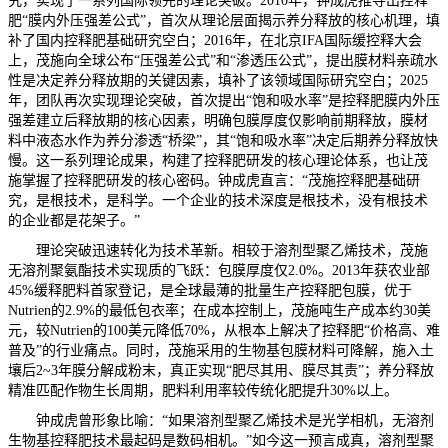
究，实现了一系列国际领先的理论突破。2010年，钟成虎推导出控释
肥“膜内外压强差公式”，首次从理论层面揭示养分释放的核心机理，填
补了国内控释肥基础研究空白；2016年，在北京IFA国际缓控释大会
上，茂施向全球公布“压强差公式”和“渗透压公式”，提出膜材料亲疏水
性是决定养分释放期的关键因素，填补了该领域国际研究空白；2025
年，团队再次实现理论突破，首次提出“饱和吸水率”是控释肥膜内外压
强差建立后释放期的核心因素，明确包膜厚度仅影响前期释放，膜材
料中液态水作为养分渗透“桥梁”，其“饱和吸水率”决定后期养分释放快
慢。这一系列理论成果，构建了控释肥研发的核心理论体系，也让茂
施掌握了控释肥研发的核心密码。钟成虎直言：“茂施控释肥基础研
究，是根技术，是科学。一个企业的技术深度是根技术，没有根技术
的企业都是花架子。”
理论突破迅速转化为技术革新。相较于溶剂型聚乙烯技术，茂施
无溶剂聚氨酯技术实现质的飞跃：包膜厚度仅2.0%。2013年获农业部
45%缓释肥料首家登记，是全球最薄的批量生产控释肥包膜，优于
Nutrien的2.9%的最低包衣率；在成本控制上，茂施吨生产成本约30美
元，较Nutrien的100美元降低70%，从根本上解决了控释肥“价格高、难
普及”的行业痛点。同时，茂施采用的生物基包膜材料可降解，施入土
壤后2~3年膜分解成粉末，真正实现“肥尽其用、膜尽其责”；养分释放
精准匹配作物生长周期，肥料利用率较传统化肥提升30%以上。
钟成虎曾形象比喻：“如果溶剂型聚乙烯技术是光学相机，无溶剂
生物基控释肥技术最起码是数码相机。”如今这一预言成真，溶剂型聚