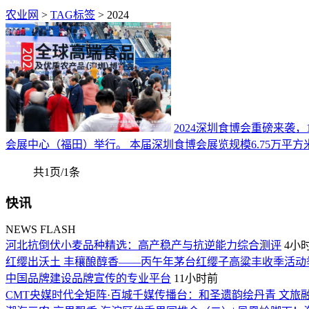
农业网
>
TAG标签
> 2024
2024深圳食博会重磅来袭，
会展中心（福田）举行。 本届深圳食博会展览规模6.75万平方米
共1页/1条
快讯
NEWS FLASH
​河北抗倒伏小麦品种精选：高产稳产与抗逆能力综合测评
4小
红缨出沃土 丰穰酿醇香——丙午年茅台红缨子高粱丰收季活动
中国品牌建设品牌宣传的专业平台
11小时前
CMT央媒时代全矩阵·百城千媒传播台：和圣遗韵绘丹青 文旅