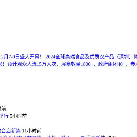
12月7-9日盛大开幕！
2024全球高端食品及优质农产品（深圳）博
！预计观众人流15万人次，展商数量1800+，政府组团40+，参
时前
举行
5小时前
融合启新篇
11小时前