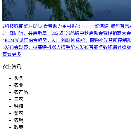
2
科技赋能蟹业提质 青春助力乡村振兴 —— “蟹满塘”聚焦智
3
十载同行，共启新章｜2026轩妈品牌中秋启动会暨经销商大
4
PLM展见证融合趋势，AI＋物联网赋能，植物补光智能控制
5
发布会观察：拉塞特机器人携手华为发布智能点数终端昇腾版，
查看更多
农业资讯
头条
农业
农产品
三农
种植
菜农
农销
政策