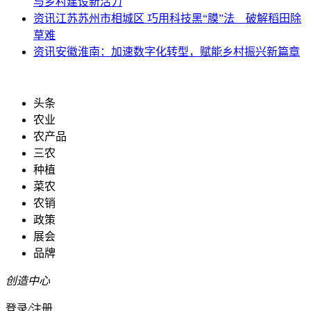
与乡村建设新活力
资讯
江苏苏州市相城区 巧用科技黑“膜”法 破解稻田除
草难
资讯
安徽淮南：加速数字化转型，赋能乡村振兴新篇章
头条
农业
农产品
三农
种植
菜农
农销
政策
展会
品牌
创造中心
登录
/
注册