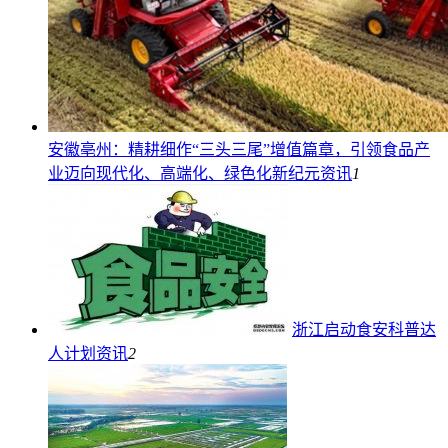
安徽亳州：精耕细作“三头三尾”增值篇章，引领食品产
业迈向现代化、高端化、绿色化新纪元
资讯
1
浙江启动食安科普达
人计划
资讯
2