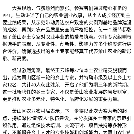
大赛现场，气氛热烈而紧张。参赛者们通过精心准备的
PPT，生动讲述了自己的农业创业故事，从个人成长经历到主
要业绩成果，从示范带动周边农户致富的实例到基地品牌建设
的成效，再到对农产品质量安全的严格把控，每一个细节都彰
显了萧山乡土专家对农业事业的热爱与执着。评审专家组则根
据选手的表现，从专业性、创新性、影响力等多个维度进行综
合评价，确保选拔出的乡土专家能够真正代表萧山农业的新形
象、新高度。
经过激烈角逐，最终王云峰等37位本土农业精英脱颖而
出，成为萧山区新一轮的乡土专家，并特聘市级及以上乡土专
家12名，共计49人获此殊荣，开启了他们为期三年的新聘期。
这一批新聘任的乡土专家，不仅是萧山农业发展的宝贵财富，
更是推动农业多元化、特色化、品牌化发展的重要力量。
萧山区农业农村局表示，下一步将以此次大赛为新的起
点，持续深化“新农人”队伍建设，充分发挥乡土专家的示范引
领作用，通过组织技术培训、交流研讨、项目扶持等多种形
式，不断提升乡土人才的专业技能和创新能力，为萧山农业的