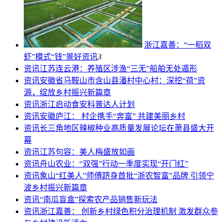
浙江嘉善：“一稻双
虾”模式“钱”景好
资讯
3
资讯
江苏连云港：养殖区涉渔“三无”船舶无处遁形
资讯
安徽省马鞍山市含山县潘村中心村：深挖“荷”资
源，绽放乡村振兴新篇章
资讯
浙江启动食安科普达人计划
资讯
安徽庐江： 村企携手“奔富” 共建美丽乡村
资讯
长三角地区辣椒种业高质量发展论坛在萧县盛大开
幕
资讯
江苏句容：美人梅盛放如画
资讯
舟山农业：“双强”行动一季度实现“开门红”
资讯
象山“红美人”师傅跻身首批“浙农智富”品牌 引领宁
波乡村振兴新篇章
资讯
“南瓜盲盒”探索农产品销售新玩法
资讯
浙江嘉善： 创新乡村绿色积分治理机制 激发群众参