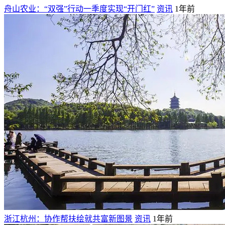
舟山农业：“双强”行动一季度实现“开门红”
资讯
1年前
浙江杭州：协作帮扶绘就共富新图景
资讯
1年前