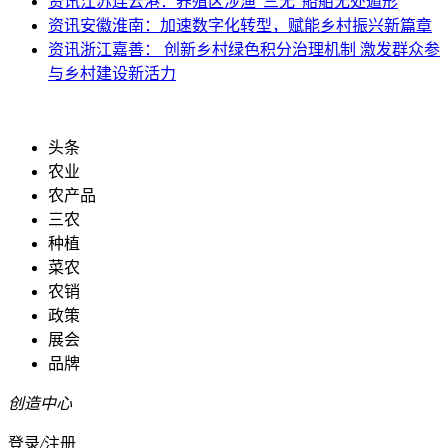
资讯
江苏连云港：养殖区涉渔“三无”船舶无处遁形
资讯
安徽淮南：加速数字化转型，赋能乡村振兴新篇章
资讯
浙江嘉善： 创新乡村绿色积分治理机制 激发群众参
与乡村建设新活力
头条
农业
农产品
三农
种植
菜农
农销
政策
展会
品牌
创造中心
登录
/
注册