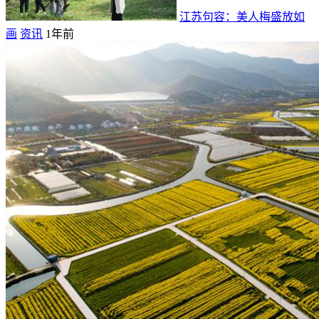
江苏句容：美人梅盛放如
画
资讯
1年前