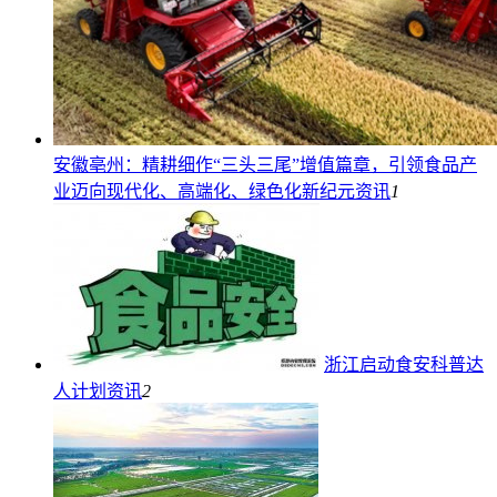
安徽亳州：精耕细作“三头三尾”增值篇章，引领食品产
业迈向现代化、高端化、绿色化新纪元
资讯
1
浙江启动食安科普达
人计划
资讯
2