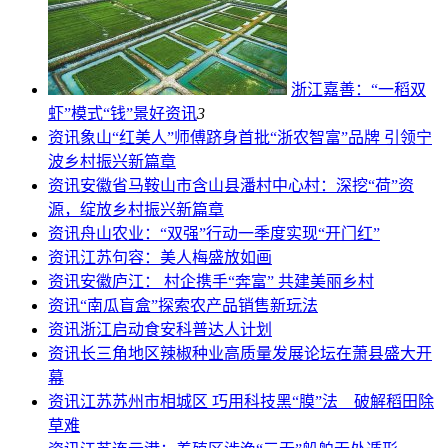
浙江嘉善：“一稻双
虾”模式“钱”景好
资讯
3
资讯
象山“红美人”师傅跻身首批“浙农智富”品牌 引领宁
波乡村振兴新篇章
资讯
安徽省马鞍山市含山县潘村中心村：深挖“荷”资
源，绽放乡村振兴新篇章
资讯
舟山农业：“双强”行动一季度实现“开门红”
资讯
江苏句容：美人梅盛放如画
资讯
安徽庐江： 村企携手“奔富” 共建美丽乡村
资讯
“南瓜盲盒”探索农产品销售新玩法
资讯
浙江启动食安科普达人计划
资讯
长三角地区辣椒种业高质量发展论坛在萧县盛大开
幕
资讯
江苏苏州市相城区 巧用科技黑“膜”法 破解稻田除
草难