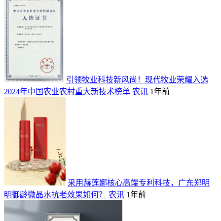
引领牧业科技新风尚！现代牧业荣耀入选
2024年中国农业农村重大新技术榜单
农讯
1年前
采用赫莲娜核心高端专利科技，广东郑明
明御龄微晶水抗老效果如何？
农讯
1年前