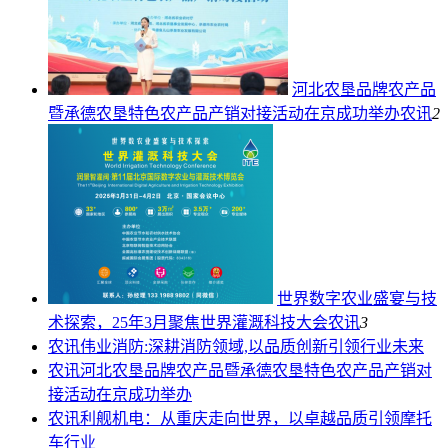
河北农垦品牌农产品
暨承德农垦特色农产品产销对接活动在京成功举办
农讯
2
世界数字农业盛宴与技
术探索，25年3月聚焦世界灌溉科技大会
农讯
3
农讯
伟业消防:深耕消防领域,以品质创新引领行业未来
农讯
河北农垦品牌农产品暨承德农垦特色农产品产销对
接活动在京成功举办
农讯
利舰机电：从重庆走向世界，以卓越品质引领摩托
车行业