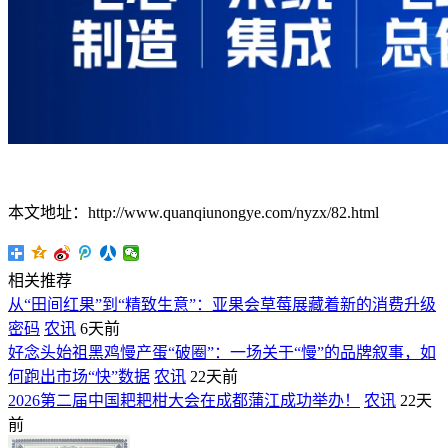
本文地址：http://www.quanqiunongye.com/nyzx/82.html
相关推荐
从“田间红果”到“精致生意”：亚果会草莓展藏着新的消费升级
密码
农讯
6天前
好念头始祖黑鸡慢产蛋“破圈”：一场关于“慢”的品牌叙事，如
何跑出市场“快”数据
农讯
22天前
2026第二届中国耙耙柑大会在成都蒲江成功举办！
农讯
22天
前