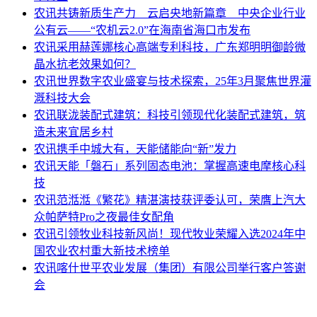
农讯
共铸新质生产力 云启央地新篇章 中央企业行业
公有云——“农机云2.0”在海南省海口市发布
农讯
采用赫莲娜核心高端专利科技，广东郑明明御龄微
晶水抗老效果如何？
农讯
世界数字农业盛宴与技术探索，25年3月聚焦世界灌
溉科技大会
农讯
联泷装配式建筑：科技引领现代化装配式建筑，筑
造未来宜居乡村
农讯
携手中城大有，天能储能向“新”发力
农讯
天能「磐石」系列固态电池：掌握高速电摩核心科
技
农讯
范湉湉《繁花》精湛演技获评委认可，荣膺上汽大
众帕萨特Pro之夜最佳女配角
农讯
引领牧业科技新风尚！现代牧业荣耀入选2024年中
国农业农村重大新技术榜单
农讯
喀什世平农业发展（集团）有限公司举行客户答谢
会