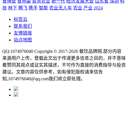
食博会
食用菌
智慧农业
新一代
经济发展大会
山东省
深圳
科
技
林下
腾飞
携手
智能
农业无人车
农业
产业
2024
标签云
联系我们
友情链接
站点地图
QQ:1074976040 Copyright © 2017-2026
餐饮品牌网
.部分内容
来源用户上传，登载此文出于传递更多信息之目的，并不意味
着赞同其观点或证实其描述，不可作为直接的消费指导与投资
建议。文章内容仅供参考，如有侵犯版权请来信告
知,1074976040@qq.com我们将立即处理。