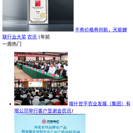
不卷价格卷创新，天能蝉
联行业大奖
农讯
1年前
一周热门
喀什世平农业发展（集团）有
限公司举行客户答谢会
农讯
1