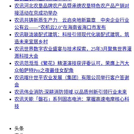
农讯
河北农垦品牌农产品暨承德农垦特色农产品产销对
接活动在京成功举办
农讯
共铸新质生产力 云启央地新篇章 中央企业行业
公有云——“农机云2.0”在海南省海口市发布
农讯
联泷装配式建筑：科技引领现代化装配式建筑，筑
造未来宜居乡村
农讯
世界数字农业盛宴与技术探索，25年3月聚焦世界灌
溉科技大会
农讯
范湉湉《繁花》精湛演技获评委认可，荣膺上汽大
众帕萨特Pro之夜最佳女配角
农讯
喀什世平农业发展（集团）有限公司举行客户答谢
会
农讯
伟业消防:深耕消防领域,以品质创新引领行业未来
农讯
天能「磐石」系列固态电池：掌握高速电摩核心科
技
头条