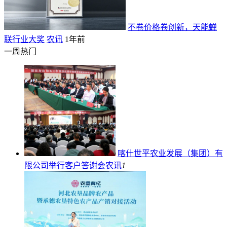
不卷价格卷创新，天能蝉
联行业大奖
农讯
1年前
一周热门
喀什世平农业发展（集团）有
限公司举行客户答谢会
农讯
1