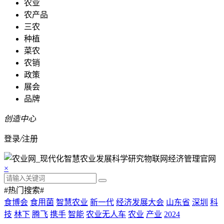
农业
农产品
三农
种植
菜农
农销
政策
展会
品牌
创造中心
登录
/
注册
×
#热门搜索#
食博会
食用菌
智慧农业
新一代
经济发展大会
山东省
深圳
科
技
林下
腾飞
携手
智能
农业无人车
农业
产业
2024