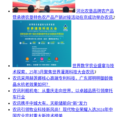
河北农垦品牌农产品
暨承德农垦特色农产品产销对接活动在京成功举办
农讯
2
世界数字农业盛宴与技
术探索，25年3月聚焦世界灌溉科技大会
农讯
3
农讯
采用赫莲娜核心高端专利科技，广东郑明明御龄微
晶水抗老效果如何？
农讯
利舰机电：从重庆走向世界，以卓越品质引领摩托
车行业
农讯
携手中城大有，天能储能向“新”发力
农讯
引领牧业科技新风尚！现代牧业荣耀入选2024年中
国农业农村重大新技术榜单