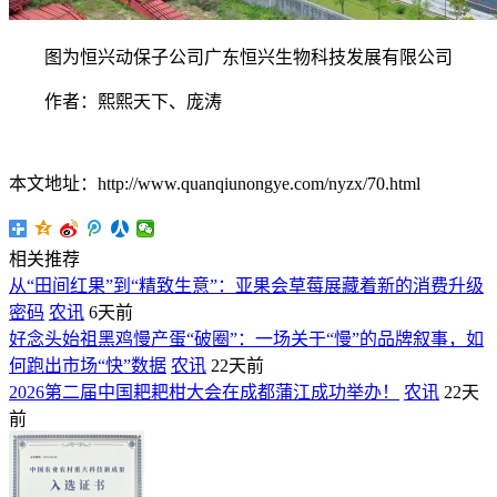
图为恒兴动保子公司广东恒兴生物科技发展有限公司
作者：熙熙天下、庞涛
本文地址：http://www.quanqiunongye.com/nyzx/70.html
相关推荐
从“田间红果”到“精致生意”：亚果会草莓展藏着新的消费升级
密码
农讯
6天前
好念头始祖黑鸡慢产蛋“破圈”：一场关于“慢”的品牌叙事，如
何跑出市场“快”数据
农讯
22天前
2026第二届中国耙耙柑大会在成都蒲江成功举办！
农讯
22天
前