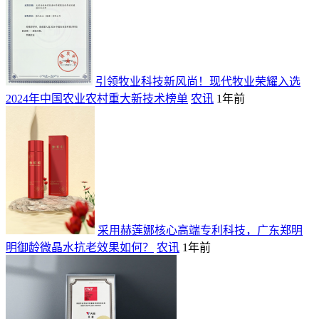
引领牧业科技新风尚！现代牧业荣耀入选
2024年中国农业农村重大新技术榜单
农讯
1年前
采用赫莲娜核心高端专利科技，广东郑明
明御龄微晶水抗老效果如何？
农讯
1年前