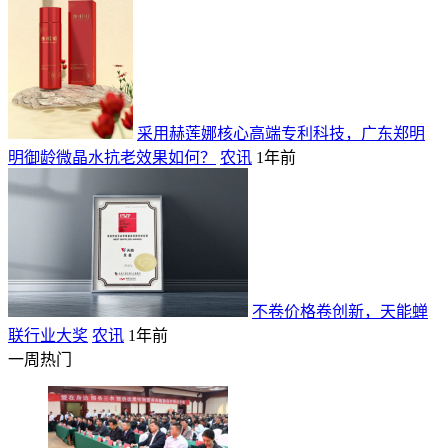
采用赫莲娜核心高端专利科技，广东郑明
明御龄微晶水抗老效果如何？
农讯
1年前
不卷价格卷创新，天能蝉
联行业大奖
农讯
1年前
一周热门