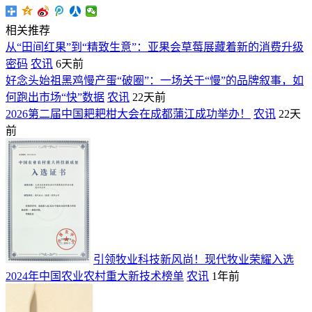
相关推荐
从“田间红果”到“精致生意”：亚果会草莓展藏着新的消费升级
密码
农讯
6天前
好念头始祖黑鸡慢产蛋“破圈”：一场关于“慢”的品牌叙事，如
何跑出市场“快”数据
农讯
22天前
2026第二届中国耙耙柑大会在成都蒲江成功举办！
农讯
22天
前
引领牧业科技新风尚！现代牧业荣耀入选
2024年中国农业农村重大新技术榜单
农讯
1年前