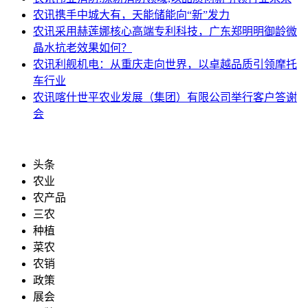
农讯
携手中城大有，天能储能向“新”发力
农讯
采用赫莲娜核心高端专利科技，广东郑明明御龄微
晶水抗老效果如何？
农讯
利舰机电：从重庆走向世界，以卓越品质引领摩托
车行业
农讯
喀什世平农业发展（集团）有限公司举行客户答谢
会
头条
农业
农产品
三农
种植
菜农
农销
政策
展会