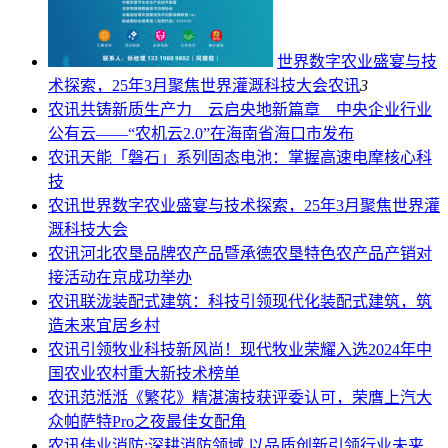
世界数字农业盛宴与技
术探索，25年3月聚焦世界灌溉科技大会
农讯
3
农讯
共铸新质生产力 云启央地新篇章 中央企业行业
公有云——“农机云2.0”在海南省海口市发布
农讯
天能「磐石」系列固态电池：掌握高速电摩核心科
技
农讯
世界数字农业盛宴与技术探索，25年3月聚焦世界灌
溉科技大会
农讯
河北农垦品牌农产品暨承德农垦特色农产品产销对
接活动在京成功举办
农讯
联泷装配式建筑：科技引领现代化装配式建筑，筑
造未来宜居乡村
农讯
引领牧业科技新风尚！现代牧业荣耀入选2024年中
国农业农村重大新技术榜单
农讯
范湉湉《繁花》精湛演技获评委认可，荣膺上汽大
众帕萨特Pro之夜最佳女配角
农讯
伟业消防:深耕消防领域,以品质创新引领行业未来