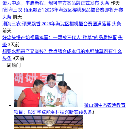
聚力中原，丰启新程：靓可丰方案品牌正式发布
头条
昨天
[潮海三农·硕果飘香] 2026年海淀区樱桃果品擂台赛即将开赛
头条
前天
潮海三农·硕果飘香 2026年海淀区樱桃擂台赛圆满落幕
头条
前天
好念头慢产始祖黑鸡蛋：一颗被三代人“种草”的品质好蛋
头
条
3天前
想要水稻高产又省钱？盘点综合成本低的水稻除草剂有什么
头条
9天前
一周热门
微山湖生态农渔教育
项目：以研学赋能乡村振兴新实践
头条
1