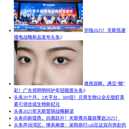
剑指2025！天能低速
锂电战略新品发布
头条
2
焕亮双眸，遇见“睛”
彩！广东郑明明呵护年轻眼周
头条
3
头条
20个月，3大平台，300倍！元育生物以全左旋虾青
素引领合成生物新纪元
头条
2025年天能营销战略解读
头条
向新提质，向高跃升！天能携共赢商擎启2025！
头条
声动湾区，情系麻章：采购商打call见证双向奔赴的