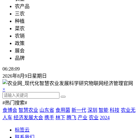
农产品
三农
种植
菜农
农销
政策
展会
品牌
06:28:10
2026年8月9日星期日
×
#热门搜索#
食博会
智慧农业
山东省
食用菌
新一代
深圳
智能
科技
农业无
人车
经济发展大会
携手
林下
腾飞
产业
农业
2024
标签云
联系我们