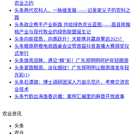
农业之约
头条
两代农科人，一脉继发展 ——记吴家父子的农科之
路
头条
政企携手产业新路 共绘绿色农业蓝图——眉县猕猴
桃产业与现代牧业的绿色联盟诞生记
头条
向新提质，向高跃升！天能携共赢商擎启2025！
头条
赣南脐橙电商圆桌会议暨首届抖音直播大赛颁奖仪
式举行
头条
焕亮双眸，遇见“睛”彩！广东郑明明呵护年轻眼周
头条
紧致眼周、淡化细纹！广东郑明明让眼周焕发年轻
光彩(1)
头条
石潭镇：博士调研团深入万亩示范片，考察交流农
业技术
头条
竹韵出海渔香远播：案例汇编里的麻章开放故事
农业资讯
头条
农业